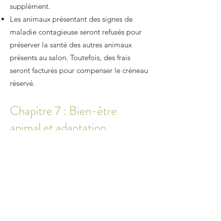
supplément.
Les animaux présentant des signes de
maladie contagieuse seront refusés pour
préserver la santé des autres animaux
présents au salon. Toutefois, des frais
seront facturés pour compenser le créneau
réservé.
Chapitre 7 : Bien-être
animal et adaptation
Le bien-être des animaux est au cœur de
nos priorités :
Les techniques sont adaptées aux besoins
et au comportement de chaque animal.
Si un toilettage complet n’est pas
réalisable en raison du stress ou de
l’agressivité de l’animal, des séances