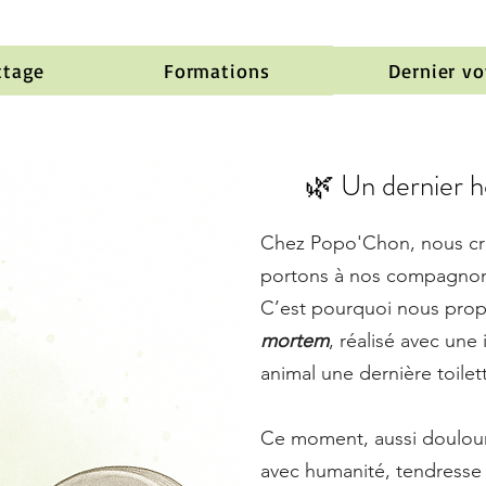
ttage
Formations
Dernier v
🌿 Un dernier 
Chez Popo'Chon, nous cro
portons à nos compagnons 
C’est pourquoi nous pr
mortem
, réalisé avec une 
animal une dernière toile
Ce moment, aussi doulour
avec humanité, tendresse e